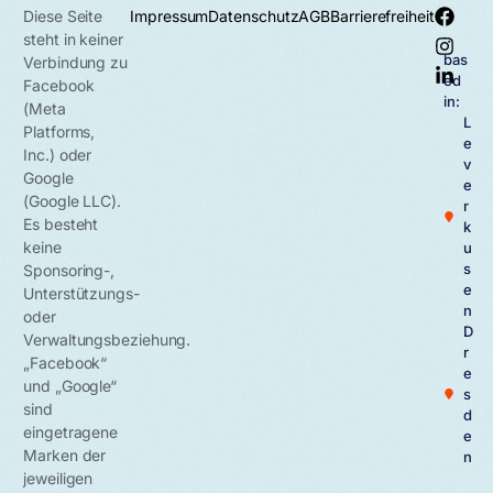
Diese Seite
Impressum
Datenschutz
AGB
Barrierefreiheit
steht in keiner
bas
Verbindung zu
ed
Facebook
in:
(Meta
L
Platforms,
e
Inc.) oder
v
Google
e
(Google LLC).
r
Es besteht
k
keine
u
s
Sponsoring-,
e
Unterstützungs-
n
oder
D
Verwaltungsbeziehung.
r
„Facebook“
e
und „Google“
s
sind
d
eingetragene
e
Marken der
n
jeweiligen