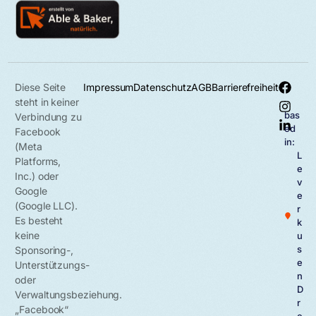
Diese Seite
Impressum
Datenschutz
AGB
Barrierefreiheit
steht in keiner
bas
Verbindung zu
ed
Facebook
in:
(Meta
L
Platforms,
e
Inc.) oder
v
Google
e
(Google LLC).
r
Es besteht
k
keine
u
s
Sponsoring-,
e
Unterstützungs-
n
oder
D
Verwaltungsbeziehung.
r
„Facebook“