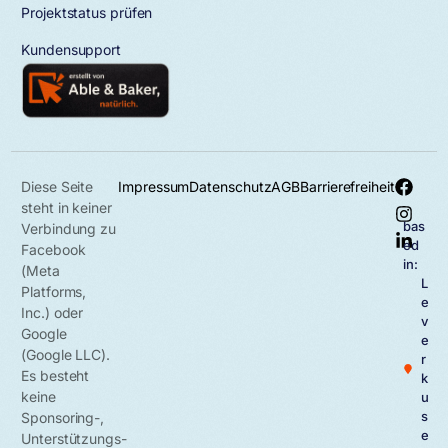
Projektstatus prüfen
Kundensupport
Diese Seite
Impressum
Datenschutz
AGB
Barrierefreiheit
steht in keiner
bas
Verbindung zu
ed
Facebook
in:
(Meta
L
Platforms,
e
Inc.) oder
v
Google
e
(Google LLC).
r
Es besteht
k
keine
u
s
Sponsoring-,
e
Unterstützungs-