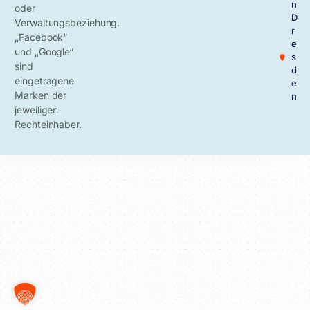
n
oder
D
Verwaltungsbeziehung.
r
„Facebook“
e
und „Google“
s
sind
d
eingetragene
e
Marken der
n
jeweiligen
Rechteinhaber.
on