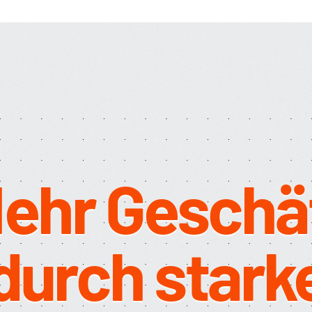
se
ehr Geschä
durch stark