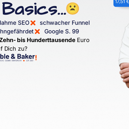
Basics...
lahme SEO
schwacher Funnel
hngefährdet
Google S. 99
Zehn- bis Hunderttausende
Euro
uf Dich zu?
!