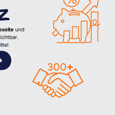
z
bseite
und
ichtbar.
ttel