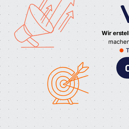
Wir erste
machen 
T