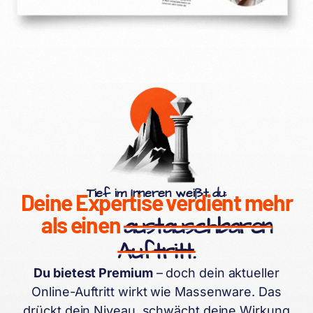
Tief im Inneren weißt du:
Deine Expertise verdient mehr
als einen
austauschbaren
Auftritt.
Du bietest Premium
– doch dein aktueller
Online-Auftritt wirkt wie Massenware. Das
drückt dein Niveau, schwächt deine Wirkung